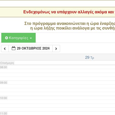
04:00
Ενδεχομένως να υπάρχουν αλλαγές ακόμα και τ
05:00
Στο πρόγραμμα ανακοινώνεται η ώρα έναρξη
η ώρα λήξης ποικίλει ανάλογα με τις συνθή
06:00
Κατηγορίες
29 ΟΚΤΏΒΡΙΟΣ 2024
07:00
29
Τρ
Ολοήμερη
08:00
09:00
10:00
11:00