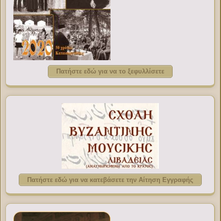
Πατήστε εδώ για να το ξεφυλλίσετε
Πατήστε εδώ για να κατεβάσετε την Αίτηση Εγγραφής