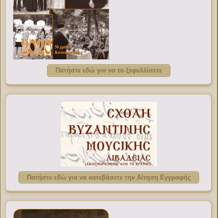
Πατήστε εδώ για να το ξεφυλλίσετε
Πατήστε εδώ για να κατεβάσετε την Αίτηση Εγγραφής