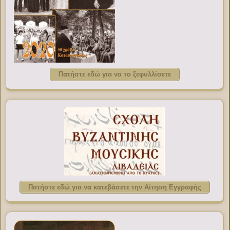
Πατήστε εδώ για να το ξεφυλλίσετε
Πατήστε εδώ για να κατεβάσετε την Αίτηση Εγγραφής