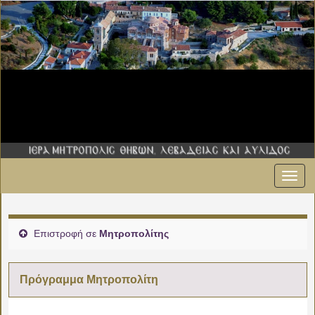
Εναλ
00:00
πλοήγ
01:00
Επιστροφή σε
Μητροπολίτης
02:00
Πρόγραμμα Μητροπολίτη
03:00