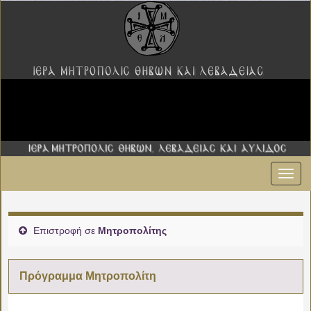
Εναλ
00:00
πλοήγ
01:00
Επιστροφή σε
Μητροπολίτης
02:00
Πρόγραμμα Μητροπολίτη
03:00