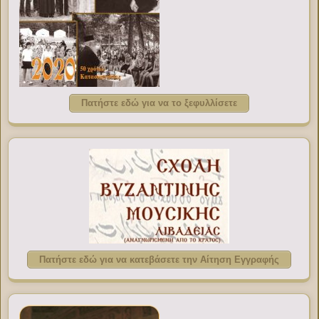
Πατήστε εδώ για να το ξεφυλλίσετε
Πατήστε εδώ για να κατεβάσετε την Αίτηση Εγγραφής