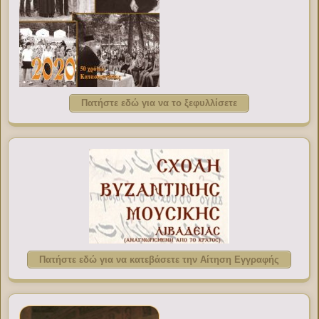
Πατήστε εδώ για να το ξεφυλλίσετε
Πατήστε εδώ για να κατεβάσετε την Αίτηση Εγγραφής