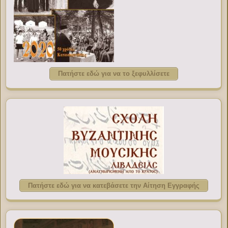
Πατήστε εδώ για να το ξεφυλλίσετε
Πατήστε εδώ για να κατεβάσετε την Αίτηση Εγγραφής