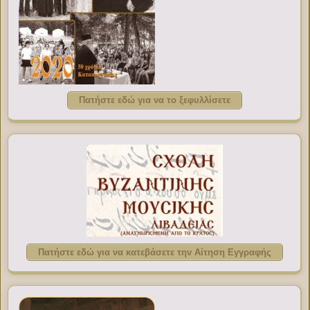
Πατήστε εδώ για να το ξεφυλλίσετε
Πατήστε εδώ για να κατεβάσετε την Αίτηση Εγγραφής