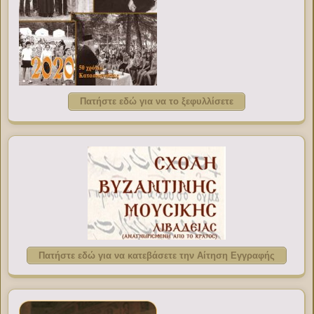
Πατήστε εδώ για να το ξεφυλλίσετε
Πατήστε εδώ για να κατεβάσετε την Αίτηση Εγγραφής