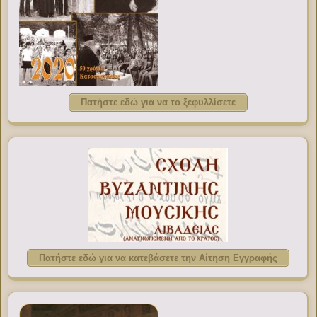
Πατήστε εδώ για να το ξεφυλλίσετε
Πατήστε εδώ για να κατεβάσετε την Αίτηση Εγγραφής