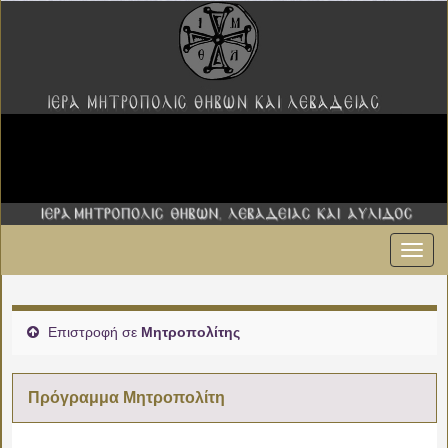
Εναλ
00:00
πλοήγ
01:00
Επιστροφή σε
Μητροπολίτης
02:00
Πρόγραμμα Μητροπολίτη
03:00