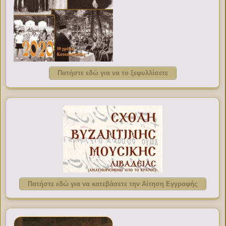
Πατήστε εδώ για να το ξεφυλλίσετε
Πατήστε εδώ για να κατεβάσετε την Αίτηση Εγγραφής