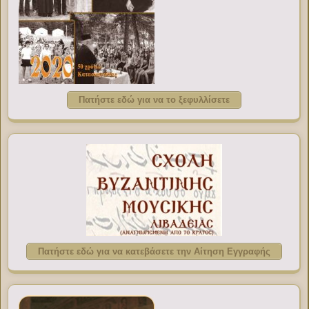
Πατήστε εδώ για να το ξεφυλλίσετε
Πατήστε εδώ για να κατεβάσετε την Αίτηση Εγγραφής