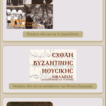
Πατήστε εδώ για να το ξεφυλλίσετε
Πατήστε εδώ για να κατεβάσετε την Αίτηση Εγγραφής