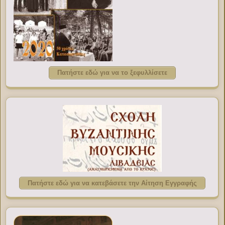
Πατήστε εδώ για να το ξεφυλλίσετε
Πατήστε εδώ για να κατεβάσετε την Αίτηση Εγγραφής