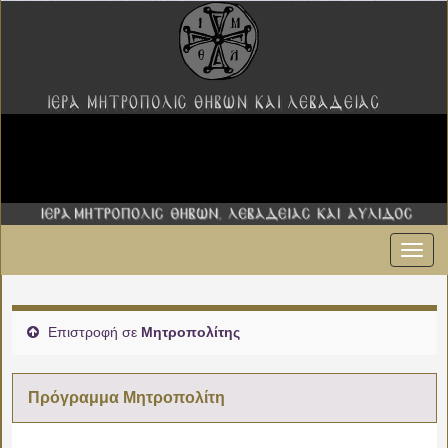
Εναλ
00:00
πλοήγ
01:00
Επιστροφή σε
Μητροπολίτης
02:00
Πρόγραμμα Μητροπολίτη
03:00