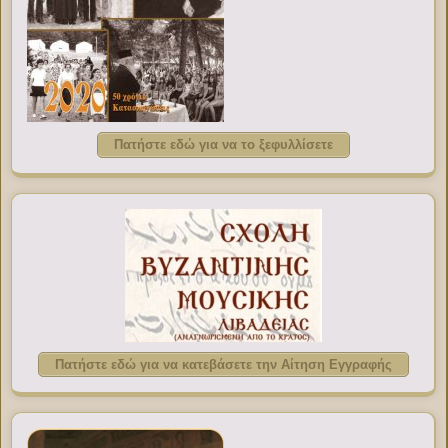
Πατήστε εδώ για να το ξεφυλλίσετε
Πατήστε εδώ για να κατεβάσετε την Αίτηση Εγγραφής