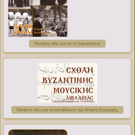
Πατήστε εδώ για να το ξεφυλλίσετε
Πατήστε εδώ για να κατεβάσετε την Αίτηση Εγγραφής