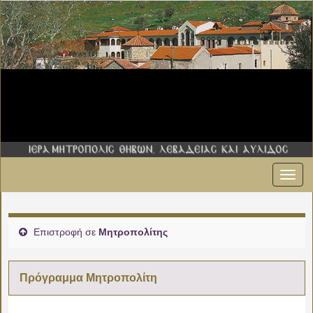
Εναλ
00:00
πλοήγ
01:00
Επιστροφή σε
Μητροπολίτης
02:00
Πρόγραμμα Μητροπολίτη
03:00