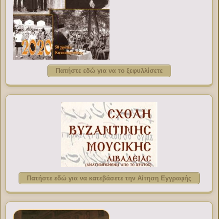
Πατήστε εδώ για να το ξεφυλλίσετε
Πατήστε εδώ για να κατεβάσετε την Αίτηση Εγγραφής