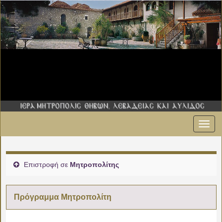
Εναλ
00:00
πλοήγ
01:00
Επιστροφή σε
Μητροπολίτης
02:00
Πρόγραμμα Μητροπολίτη
03:00