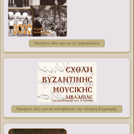
Πατήστε εδώ για να το ξεφυλλίσετε
Πατήστε εδώ για να κατεβάσετε την Αίτηση Εγγραφής