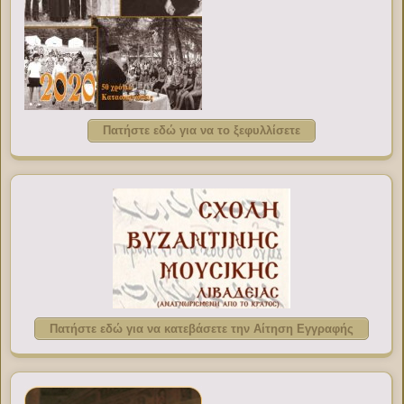
Πατήστε εδώ για να το ξεφυλλίσετε
Πατήστε εδώ για να κατεβάσετε την Αίτηση Εγγραφής