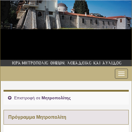
Εναλ
00:00
πλοήγ
01:00
Επιστροφή σε
Μητροπολίτης
02:00
Πρόγραμμα Μητροπολίτη
03:00