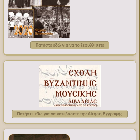
Πατήστε εδώ για να το ξεφυλλίσετε
Πατήστε εδώ για να κατεβάσετε την Αίτηση Εγγραφής