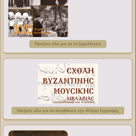
Πατήστε εδώ για να το ξεφυλλίσετε
Πατήστε εδώ για να κατεβάσετε την Αίτηση Εγγραφής