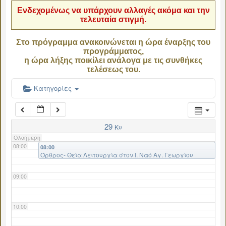
Ενδεχομένως να υπάρχουν αλλαγές ακόμα και την
τελευταία στιγμή.
04:00
Στο πρόγραμμα ανακοινώνεται η ώρα έναρξης του
προγράμματος,
05:00
η ώρα λήξης ποικίλει ανάλογα με τις συνθήκες
τελέσεως του.
06:00
Κατηγορίες
07:00
29
Κυ
Ολοήμερη
08:00
08:00
Όρθρος- Θεία Λειτουργία στον Ι. Ναό Αγ. Γεωργίου
Αραχώβης-Επέτειος εορτασμού μάχης της Αράχωβας.
09:00
10:00