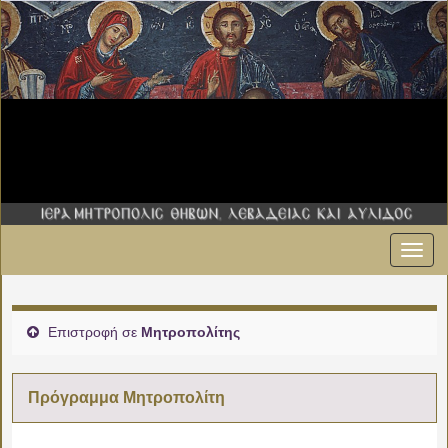
Εναλ
00:00
πλοήγ
01:00
Επιστροφή σε
Μητροπολίτης
02:00
Πρόγραμμα Μητροπολίτη
03:00