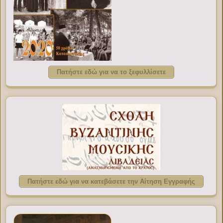
Πατήστε εδώ για να το ξεφυλλίσετε
Πατήστε εδώ για να κατεβάσετε την Αίτηση Εγγραφής