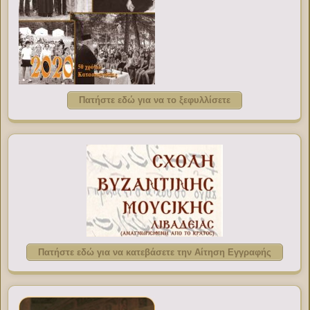
Πατήστε εδώ για να το ξεφυλλίσετε
Πατήστε εδώ για να κατεβάσετε την Αίτηση Εγγραφής