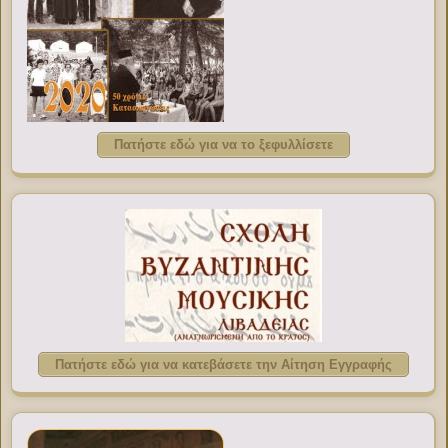
Πατήστε εδώ για να το ξεφυλλίσετε
Πατήστε εδώ για να κατεβάσετε την Αίτηση Εγγραφής