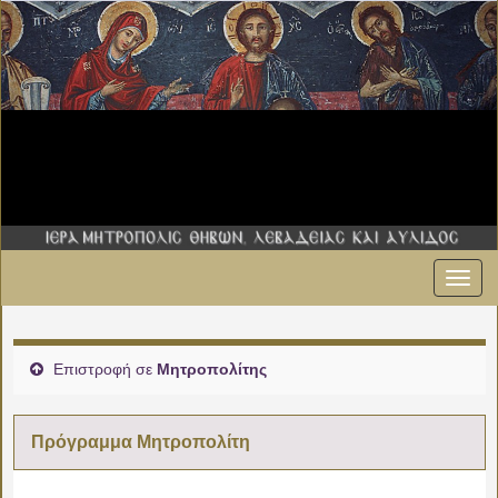
Εναλ
00:00
πλοήγ
01:00
Επιστροφή σε
Μητροπολίτης
02:00
Πρόγραμμα Μητροπολίτη
03:00