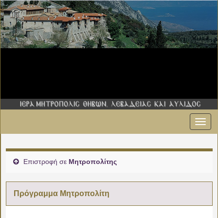
Εναλ
00:00
πλοήγ
01:00
Επιστροφή σε
Μητροπολίτης
02:00
Πρόγραμμα Μητροπολίτη
03:00