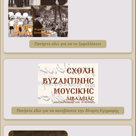
Πατήστε εδώ για να το ξεφυλλίσετε
Πατήστε εδώ για να κατεβάσετε την Αίτηση Εγγραφής