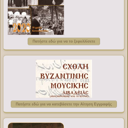
Πατήστε εδώ για να το ξεφυλλίσετε
Πατήστε εδώ για να κατεβάσετε την Αίτηση Εγγραφής