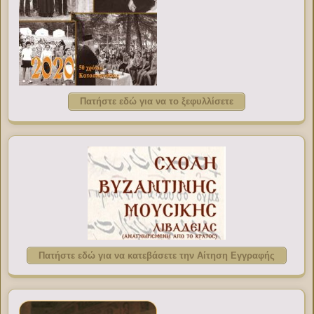
Πατήστε εδώ για να το ξεφυλλίσετε
Πατήστε εδώ για να κατεβάσετε την Αίτηση Εγγραφής