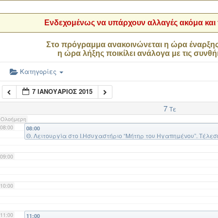
04:00
Ενδεχομένως να υπάρχουν αλλαγές ακόμα και τ
05:00
Στο πρόγραμμα ανακοινώνεται η ώρα έναρξη
η ώρα λήξης ποικίλει ανάλογα με τις συνθή
06:00
Κατηγορίες
7 ΙΑΝΟΥΆΡΙΟΣ 2015
07:00
7
Τε
Ολοήμερη
08:00
08:00
Θ. Λειτουργία στο Ι.Ησυχαστήριο “Μήτηρ του Ηγαπημένου”. Τέλ
πρ. Δημητριάδος κυρού Ηλία (Τσακογιάννη)
09:00
10:00
11:00
11:00