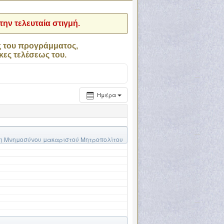
ην τελευταία στιγμή.
ς του προγράμματος,
κες τελέσεως του.
Ημέρα
εση Μνημοσύνου μακαριστού Μητροπολίτου