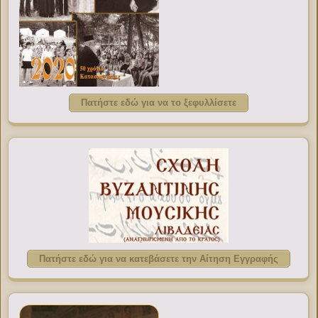
Πατήστε εδώ για να το ξεφυλλίσετε
Πατήστε εδώ για να κατεβάσετε την Αίτηση Εγγραφής