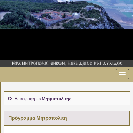
Εναλ
00:00
πλοήγ
01:00
Επιστροφή σε
Μητροπολίτης
02:00
Πρόγραμμα Μητροπολίτη
03:00