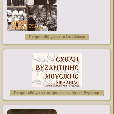
Πατήστε εδώ για να το ξεφυλλίσετε
Πατήστε εδώ για να κατεβάσετε την Αίτηση Εγγραφής