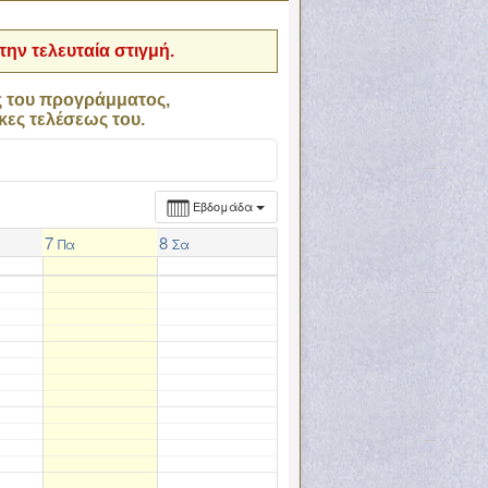
ην τελευταία στιγμή.
ς του προγράμματος,
κες τελέσεως του.
Εβδομάδα
7
8
Πα
Σα