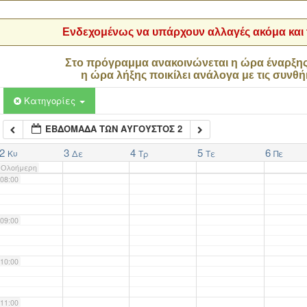
04:00
Ενδεχομένως να υπάρχουν αλλαγές ακόμα και τ
05:00
Στο πρόγραμμα ανακοινώνεται η ώρα έναρξη
η ώρα λήξης ποικίλει ανάλογα με τις συνθή
06:00
Κατηγορίες
ΕΒΔΟΜΆΔΑ ΤΩΝ ΑΎΓΟΥΣΤΟΣ 2
07:00
2
3
4
5
6
Κυ
Δε
Τρ
Τε
Πε
Ολοήμερη
08:00
09:00
10:00
11:00