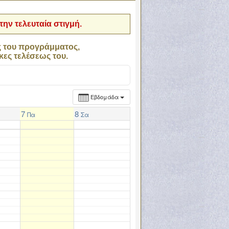
ην τελευταία στιγμή.
ς του προγράμματος,
κες τελέσεως του.
Εβδομάδα
7
8
Πα
Σα