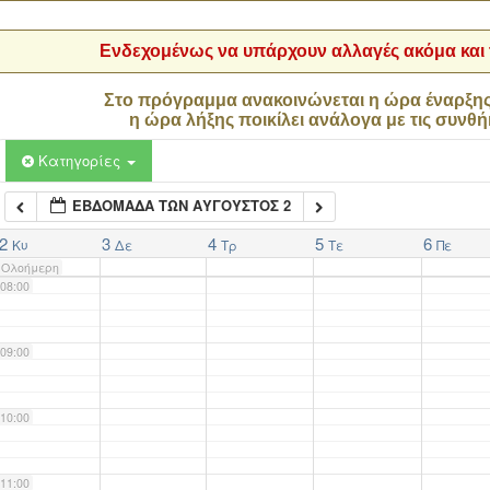
04:00
Ενδεχομένως να υπάρχουν αλλαγές ακόμα και τ
05:00
Στο πρόγραμμα ανακοινώνεται η ώρα έναρξη
η ώρα λήξης ποικίλει ανάλογα με τις συνθή
06:00
Κατηγορίες
ΕΒΔΟΜΆΔΑ ΤΩΝ ΑΎΓΟΥΣΤΟΣ 2
07:00
2
3
4
5
6
Κυ
Δε
Τρ
Τε
Πε
Ολοήμερη
08:00
09:00
10:00
11:00