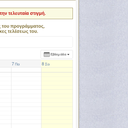
ην τελευταία στιγμή.
ς του προγράμματος,
κες τελέσεως του.
Εβδομάδα
7
8
Πα
Σα