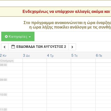
04:00
Ενδεχομένως να υπάρχουν αλλαγές ακόμα και τ
05:00
Στο πρόγραμμα ανακοινώνεται η ώρα έναρξη
η ώρα λήξης ποικίλει ανάλογα με τις συνθή
06:00
Κατηγορίες
ΕΒΔΟΜΆΔΑ ΤΩΝ ΑΎΓΟΥΣΤΟΣ 2
07:00
2
3
4
5
6
Κυ
Δε
Τρ
Τε
Πε
Ολοήμερη
08:00
09:00
10:00
11:00