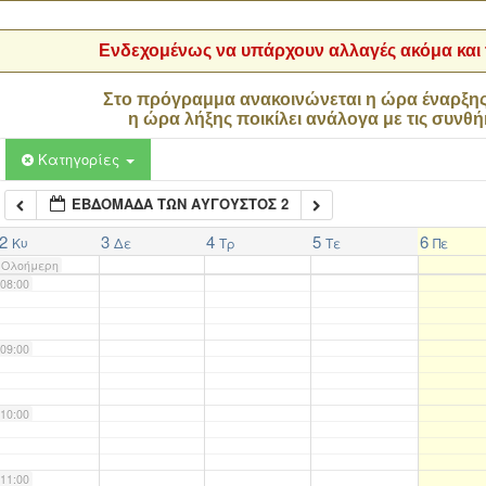
04:00
Ενδεχομένως να υπάρχουν αλλαγές ακόμα και τ
05:00
Στο πρόγραμμα ανακοινώνεται η ώρα έναρξη
η ώρα λήξης ποικίλει ανάλογα με τις συνθή
06:00
Κατηγορίες
ΕΒΔΟΜΆΔΑ ΤΩΝ ΑΎΓΟΥΣΤΟΣ 2
07:00
2
3
4
5
6
Κυ
Δε
Τρ
Τε
Πε
Ολοήμερη
08:00
09:00
10:00
11:00