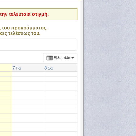
ην τελευταία στιγμή.
ς του προγράμματος,
κες τελέσεως του.
Εβδομάδα
7
8
Πα
Σα