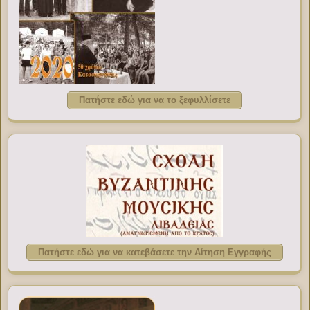
Πατήστε εδώ για να το ξεφυλλίσετε
Πατήστε εδώ για να κατεβάσετε την Αίτηση Εγγραφής