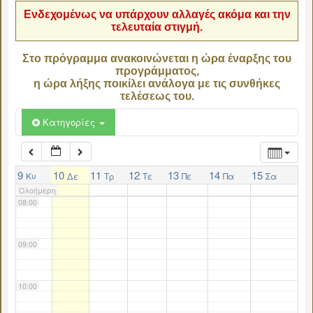
Ενδεχομένως να υπάρχουν αλλαγές ακόμα και την
τελευταία στιγμή.
04:00
Στο πρόγραμμα ανακοινώνεται η ώρα έναρξης του
προγράμματος,
05:00
η ώρα λήξης ποικίλει ανάλογα με τις συνθήκες
τελέσεως του.
06:00
Κατηγορίες
07:00
9
10
11
12
13
14
15
Κυ
Δε
Τρ
Τε
Πε
Πα
Σα
Ολοήμερη
08:00
09:00
10:00