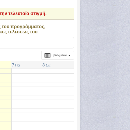
ην τελευταία στιγμή.
ς του προγράμματος,
κες τελέσεως του.
Εβδομάδα
7
8
Πα
Σα