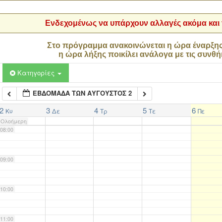
04:00
Ενδεχομένως να υπάρχουν αλλαγές ακόμα και τ
05:00
Στο πρόγραμμα ανακοινώνεται η ώρα έναρξη
η ώρα λήξης ποικίλει ανάλογα με τις συνθή
06:00
Κατηγορίες
ΕΒΔΟΜΆΔΑ ΤΩΝ ΑΎΓΟΥΣΤΟΣ 2
07:00
2
3
4
5
6
Κυ
Δε
Τρ
Τε
Πε
Ολοήμερη
08:00
09:00
10:00
11:00