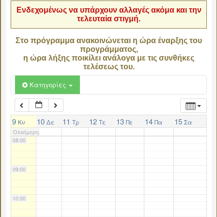
Ενδεχομένως να υπάρχουν αλλαγές ακόμα και την
τελευταία στιγμή.
04:00
Στο πρόγραμμα ανακοινώνεται η ώρα έναρξης του
προγράμματος,
05:00
η ώρα λήξης ποικίλει ανάλογα με τις συνθήκες
τελέσεως του.
06:00
Κατηγορίες
07:00
9
10
11
12
13
14
15
Κυ
Δε
Τρ
Τε
Πε
Πα
Σα
Ολοήμερη
08:00
09:00
10:00