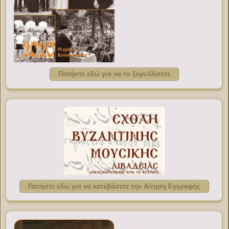
Πατήστε εδώ για να το ξεφυλλίσετε
Πατήστε εδώ για να κατεβάσετε την Αίτηση Εγγραφής