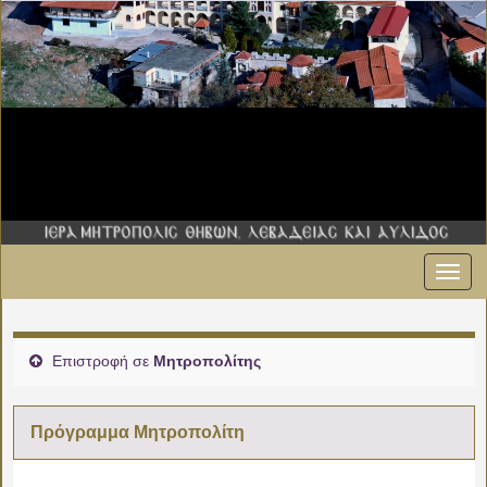
Εναλ
00:00
πλοήγ
01:00
Επιστροφή σε
Μητροπολίτης
02:00
Πρόγραμμα Μητροπολίτη
03:00