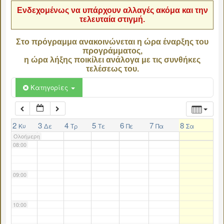
Ενδεχομένως να υπάρχουν αλλαγές ακόμα και την
τελευταία στιγμή.
04:00
Στο πρόγραμμα ανακοινώνεται η ώρα έναρξης του
προγράμματος,
05:00
η ώρα λήξης ποικίλει ανάλογα με τις συνθήκες
τελέσεως του.
06:00
Κατηγορίες
07:00
2
3
4
5
6
7
8
Κυ
Δε
Τρ
Τε
Πε
Πα
Σα
Ολοήμερη
08:00
09:00
10:00