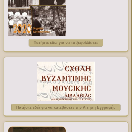
Πατήστε εδώ για να το ξεφυλλίσετε
Πατήστε εδώ για να κατεβάσετε την Αίτηση Εγγραφής