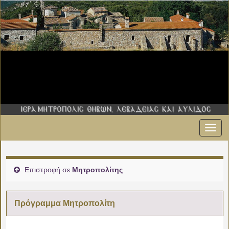
Εναλ
00:00
πλοήγ
01:00
Επιστροφή σε
Μητροπολίτης
02:00
Πρόγραμμα Μητροπολίτη
03:00