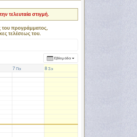
ην τελευταία στιγμή.
ς του προγράμματος,
κες τελέσεως του.
Εβδομάδα
7
8
Πα
Σα