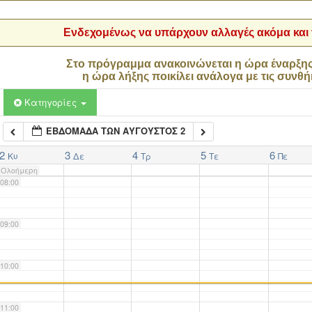
04:00
Ενδεχομένως να υπάρχουν αλλαγές ακόμα και τ
05:00
Στο πρόγραμμα ανακοινώνεται η ώρα έναρξη
η ώρα λήξης ποικίλει ανάλογα με τις συνθή
06:00
Κατηγορίες
ΕΒΔΟΜΆΔΑ ΤΩΝ ΑΎΓΟΥΣΤΟΣ 2
07:00
2
3
4
5
6
Κυ
Δε
Τρ
Τε
Πε
Ολοήμερη
08:00
09:00
10:00
11:00