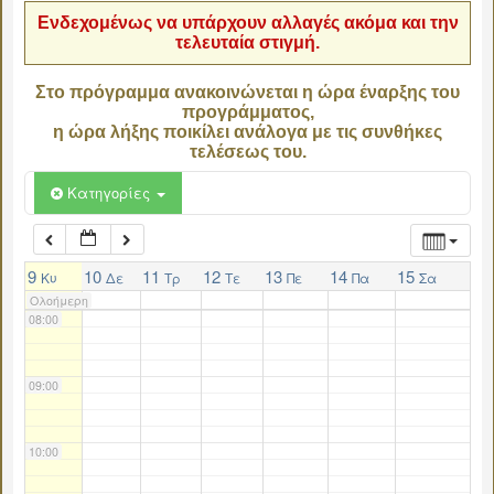
Ενδεχομένως να υπάρχουν αλλαγές ακόμα και την
τελευταία στιγμή.
04:00
Στο πρόγραμμα ανακοινώνεται η ώρα έναρξης του
προγράμματος,
05:00
η ώρα λήξης ποικίλει ανάλογα με τις συνθήκες
τελέσεως του.
06:00
Κατηγορίες
07:00
9
10
11
12
13
14
15
Κυ
Δε
Τρ
Τε
Πε
Πα
Σα
Ολοήμερη
08:00
09:00
10:00