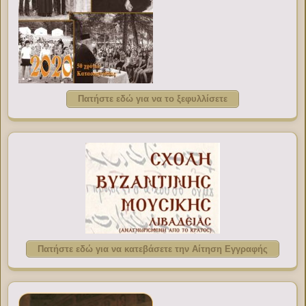
Πατήστε εδώ για να το ξεφυλλίσετε
Πατήστε εδώ για να κατεβάσετε την Αίτηση Εγγραφής