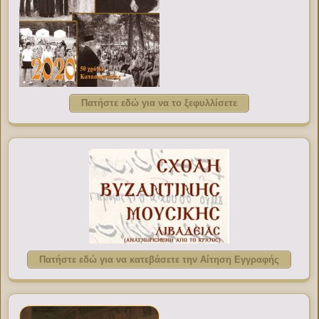
Πατήστε εδώ για να το ξεφυλλίσετε
Πατήστε εδώ για να κατεβάσετε την Αίτηση Εγγραφής