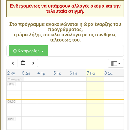
Ενδεχομένως να υπάρχουν αλλαγές ακόμα και την
τελευταία στιγμή.
04:00
Στο πρόγραμμα ανακοινώνεται η ώρα έναρξης του
προγράμματος,
05:00
η ώρα λήξης ποικίλει ανάλογα με τις συνθήκες
τελέσεως του.
06:00
Κατηγορίες
07:00
2
3
4
5
6
7
8
Κυ
Δε
Τρ
Τε
Πε
Πα
Σα
Ολοήμερη
08:00
09:00
10:00