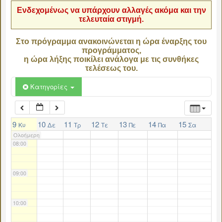
Ενδεχομένως να υπάρχουν αλλαγές ακόμα και την
τελευταία στιγμή.
04:00
Στο πρόγραμμα ανακοινώνεται η ώρα έναρξης του
προγράμματος,
05:00
η ώρα λήξης ποικίλει ανάλογα με τις συνθήκες
τελέσεως του.
06:00
Κατηγορίες
07:00
9
10
11
12
13
14
15
Κυ
Δε
Τρ
Τε
Πε
Πα
Σα
Ολοήμερη
08:00
09:00
10:00