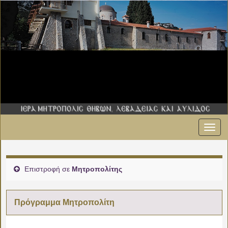
Εναλ
00:00
πλοήγ
01:00
Επιστροφή σε
Μητροπολίτης
02:00
Πρόγραμμα Μητροπολίτη
03:00