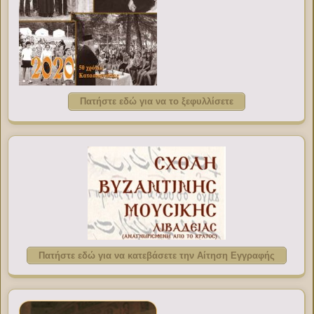
Πατήστε εδώ για να το ξεφυλλίσετε
Πατήστε εδώ για να κατεβάσετε την Αίτηση Εγγραφής