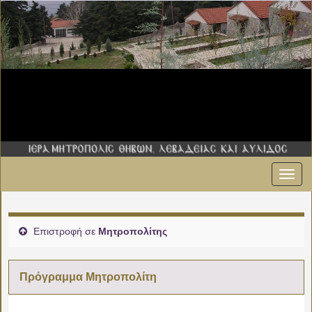
Εναλ
00:00
πλοήγ
01:00
Επιστροφή σε
Μητροπολίτης
02:00
Πρόγραμμα Μητροπολίτη
03:00