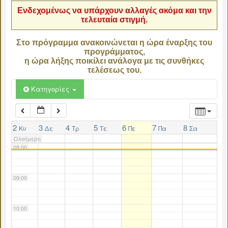
Ενδεχομένως να υπάρχουν αλλαγές ακόμα και την
τελευταία στιγμή.
04:00
Στο πρόγραμμα ανακοινώνεται η ώρα έναρξης του
προγράμματος,
05:00
η ώρα λήξης ποικίλει ανάλογα με τις συνθήκες
τελέσεως του.
06:00
Κατηγορίες
07:00
2
3
4
5
6
7
8
Κυ
Δε
Τρ
Τε
Πε
Πα
Σα
Ολοήμερη
08:00
09:00
10:00