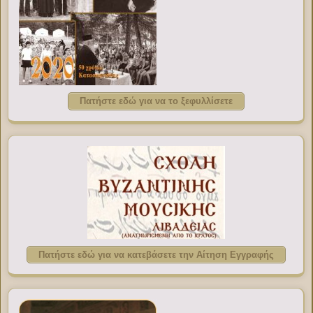
Πατήστε εδώ για να το ξεφυλλίσετε
Πατήστε εδώ για να κατεβάσετε την Αίτηση Εγγραφής