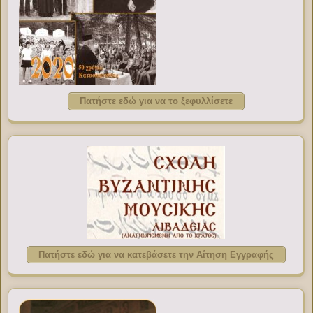
Πατήστε εδώ για να το ξεφυλλίσετε
Πατήστε εδώ για να κατεβάσετε την Αίτηση Εγγραφής