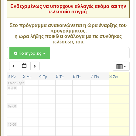
Ενδεχομένως να υπάρχουν αλλαγές ακόμα και την
τελευταία στιγμή.
04:00
Στο πρόγραμμα ανακοινώνεται η ώρα έναρξης του
προγράμματος,
05:00
η ώρα λήξης ποικίλει ανάλογα με τις συνθήκες
τελέσεως του.
06:00
Κατηγορίες
07:00
2
3
4
5
6
7
8
Κυ
Δε
Τρ
Τε
Πε
Πα
Σα
Ολοήμερη
08:00
09:00
10:00