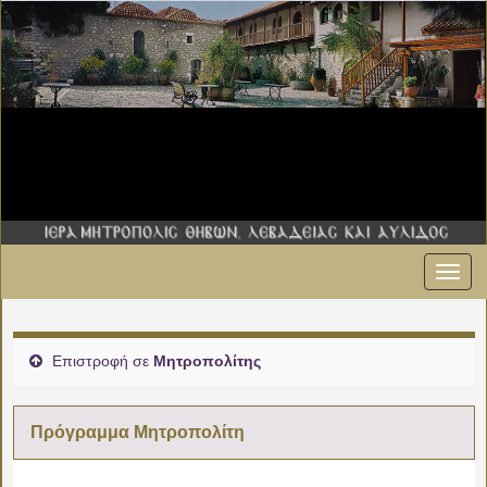
Εναλ
00:00
πλοήγ
01:00
Επιστροφή σε
Μητροπολίτης
02:00
Πρόγραμμα Μητροπολίτη
03:00