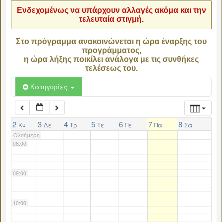
Ενδεχομένως να υπάρχουν αλλαγές ακόμα και την
τελευταία στιγμή.
04:00
Στο πρόγραμμα ανακοινώνεται η ώρα έναρξης του
προγράμματος,
05:00
η ώρα λήξης ποικίλει ανάλογα με τις συνθήκες
τελέσεως του.
06:00
Κατηγορίες
07:00
2
3
4
5
6
7
8
Κυ
Δε
Τρ
Τε
Πε
Πα
Σα
Ολοήμερη
08:00
09:00
10:00