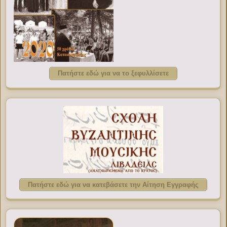
Πατήστε εδώ για να το ξεφυλλίσετε
Πατήστε εδώ για να κατεβάσετε την Αίτηση Εγγραφής