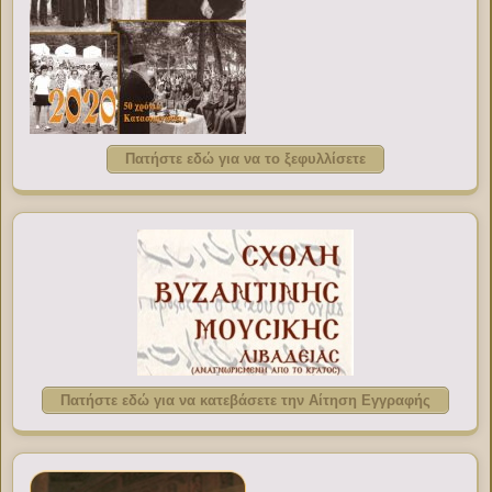
Πατήστε εδώ για να το ξεφυλλίσετε
Πατήστε εδώ για να κατεβάσετε την Αίτηση Εγγραφής