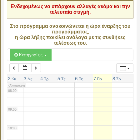
Ενδεχομένως να υπάρχουν αλλαγές ακόμα και την
τελευταία στιγμή.
04:00
Στο πρόγραμμα ανακοινώνεται η ώρα έναρξης του
προγράμματος,
05:00
η ώρα λήξης ποικίλει ανάλογα με τις συνθήκες
τελέσεως του.
06:00
Κατηγορίες
07:00
2
3
4
5
6
7
8
Κυ
Δε
Τρ
Τε
Πε
Πα
Σα
Ολοήμερη
08:00
09:00
10:00