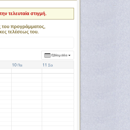
ην τελευταία στιγμή.
ς του προγράμματος,
κες τελέσεως του.
Εβδομάδα
10
11
Πα
Σα