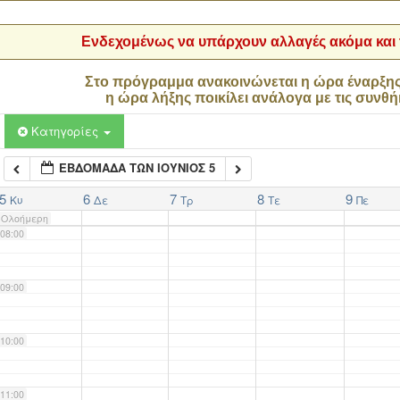
04:00
Ενδεχομένως να υπάρχουν αλλαγές ακόμα και τ
05:00
Στο πρόγραμμα ανακοινώνεται η ώρα έναρξη
η ώρα λήξης ποικίλει ανάλογα με τις συνθή
06:00
Κατηγορίες
ΕΒΔΟΜΆΔΑ ΤΩΝ ΙΟΎΝΙΟΣ 5
07:00
5
6
7
8
9
Κυ
Δε
Τρ
Τε
Πε
Ολοήμερη
08:00
09:00
10:00
11:00