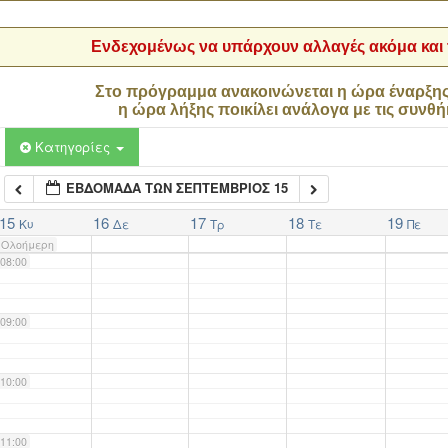
04:00
Ενδεχομένως να υπάρχουν αλλαγές ακόμα και τ
05:00
Στο πρόγραμμα ανακοινώνεται η ώρα έναρξη
η ώρα λήξης ποικίλει ανάλογα με τις συνθή
06:00
Κατηγορίες
ΕΒΔΟΜΆΔΑ ΤΩΝ ΣΕΠΤΈΜΒΡΙΟΣ 15
07:00
15
16
17
18
19
Κυ
Δε
Τρ
Τε
Πε
Ολοήμερη
08:00
09:00
10:00
11:00