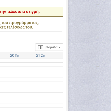
ην τελευταία στιγμή.
ς του προγράμματος,
κες τελέσεως του.
Εβδομάδα
20
21
Πα
Σα