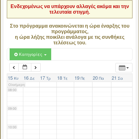
Ενδεχομένως να υπάρχουν αλλαγές ακόμα και την
τελευταία στιγμή.
04:00
Στο πρόγραμμα ανακοινώνεται η ώρα έναρξης του
προγράμματος,
05:00
η ώρα λήξης ποικίλει ανάλογα με τις συνθήκες
τελέσεως του.
06:00
Κατηγορίες
07:00
15
16
17
18
19
20
21
Κυ
Δε
Τρ
Τε
Πε
Πα
Σα
Ολοήμερη
08:00
09:00
10:00