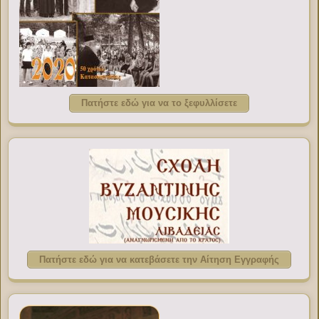
Πατήστε εδώ για να το ξεφυλλίσετε
Πατήστε εδώ για να κατεβάσετε την Αίτηση Εγγραφής