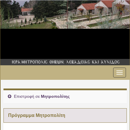
Εναλ
00:00
πλοήγ
01:00
Επιστροφή σε
Μητροπολίτης
02:00
Πρόγραμμα Μητροπολίτη
03:00