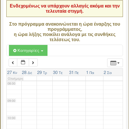
Ενδεχομένως να υπάρχουν αλλαγές ακόμα και την
τελευταία στιγμή.
04:00
Στο πρόγραμμα ανακοινώνεται η ώρα έναρξης του
προγράμματος,
05:00
η ώρα λήξης ποικίλει ανάλογα με τις συνθήκες
τελέσεως του.
06:00
Κατηγορίες
07:00
27
28
29
30
31
1
2
Κυ
Δε
Τρ
Τε
Πε
Πα
Σα
Ολοήμερη
08:00
09:00
10:00