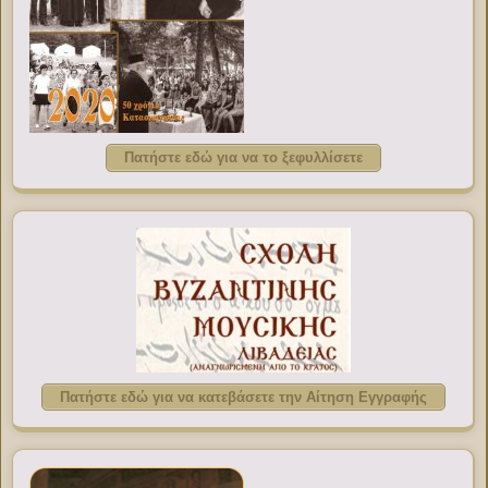
Πατήστε εδώ για να το ξεφυλλίσετε
Πατήστε εδώ για να κατεβάσετε την Αίτηση Εγγραφής